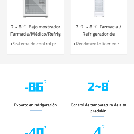
2 ~ 8 ℃ Bajo mostrador
2 ℃ ~ 8 ℃ Farmacia /
Farmacia/Médico/Refrigerador
Refrigerador de
de vacunas YC-130L
vacunas para farmacia y
•Sistema de control preciso •Sistema de refrigeración por aire • Registrador de datos USB incorporado •Alarmas sonoras y visuales perfectas • Diseño de Operación Ergonómica
•Rendimiento líder en refrigeración por aire •Eficiencia de ahorro de energía mejorada 40%+ •Puerta de calefacción eléctrica para un mejor efecto anticondensación •7 sensores para alta precisión de control de temperatura •Sistema inteligente de alarma audible y visible
laboratorio YC-395L
Experto en refrigeración
Control de temperatura de alta
precisión