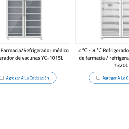
armacia/Refrigerador médico
2 ℃ ~ 8 ℃ Refrigerado
gerador de vacunas YC-1015L
de farmacia / refriger
1320L
Agregar A La Cotización
Agregar A La C