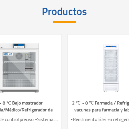
Productos
~ 8 ℃ Bajo mostrador
2 ℃ ~ 8 ℃ Farmacia / Refrig
ia/Médico/Refrigerador de
vacunas para farmacia y la
vacunas YC-130L
YC-395L
•Sistema de control preciso •Sistema de refrigeración por aire • Registrador de datos USB incorporado •Alarmas sonoras y visuales perfectas • Diseño de Operación Ergonómica