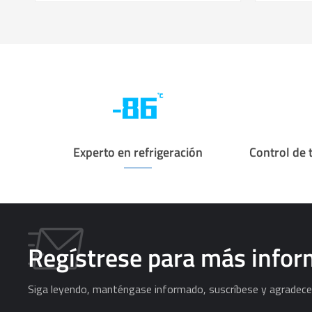
Experto en refrigeración
Control de 
Regístrese para más info
Siga leyendo, manténgase informado, suscríbese y agradece