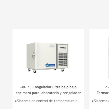
de
-86 °C Congelador ultra bajo bajo
2 
encimera para laboratorio y congelador
Farmac
médico DW-HL100HC
•Dos sistemas de refrigeración de alta eficiencia. •Pantalla táctil LCD de 10'' •Ahorro de mano de obra extremo •Dos compresores inverter •Espuma de aislamiento VIP •10 tipos de funciones de alarma
•Sistema de control de temperatura de alta precisión •Potente sistema de refrigeración •Efectivo Sistema de Aislamiento Térmico •Sistema de alarma audible y visual •Sensores de temperatura de resistencia de platino