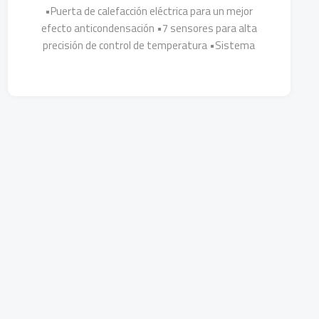
•Puerta de calefacción eléctrica para un mejor
efecto anticondensación •7 sensores para alta
precisión de control de temperatura •Sistema
inteligente de alarma audible y visible
Más Detalles