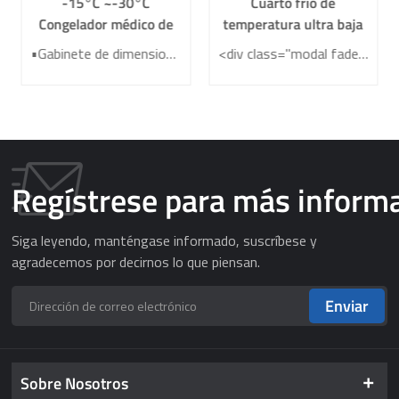
-15°C ~-30°C
Cuarto frío de
Congelador médico de
temperatura ultra baja
baja temperatura
•Gabinete de dimensiones doradas •Controlador de cuenta •Sistema de protección de muestras •Refrigerador HC respetuoso con el medio ambiente
<div class="modal fade video-modal" id="video-modal" tabindex="-1" role="dialog" aria-labelledby="video-modal"> <div class="modal-dialog modal-lg" role="document"> <div class="modal-content"> <button type="button" class="close" data-dismiss="modal" aria-label="Close"> <span>×</span> </button> <video poster="{{poster}}" id="modal-video-player" src="{{video}}" width="100%" controls></video> </div> </div> </div>
rentable DW-XL668C
Regístrese para más inform
Siga leyendo, manténgase informado, suscríbese y
agradecemos por decirnos lo que piensan.
Enviar
Sobre Nosotros