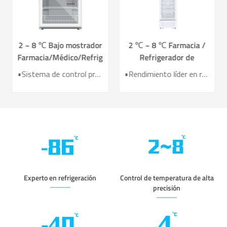
2 ~ 8 ℃ Bajo mostrador
2 ℃ ~ 8 ℃ Farmacia /
Farmacia/Médico/Refrigerador
Refrigerador de
de vacunas YC-130L
vacunas para farmacia y
•Sistema de control preciso •Sistema de refrigeración por aire • Registrador de datos USB incorporado •Alarmas sonoras y visuales perfectas • Diseño de Operación Ergonómica
•Rendimiento líder en refrigeración por aire •Eficiencia de ahorro de energía mejorada 40%+ •Puerta de calefacción eléctrica para un mejor efecto anticondensación •7 sensores para alta precisión de control de temperatura •Sistema inteligente de alarma audible y visible
laboratorio YC-395L
Experto en refrigeración
Control de temperatura de alta
precisión