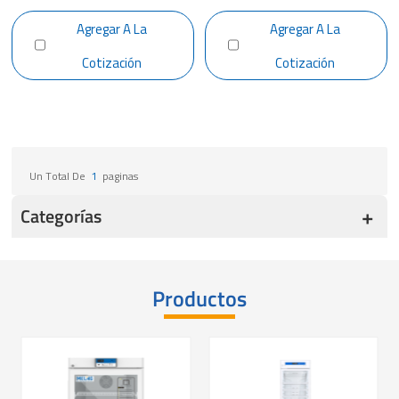
HL678HC
HL778HC
Agregar A La
Agregar A La
Cotización
Cotización
Un Total De
1
Paginas
Categorías
Productos