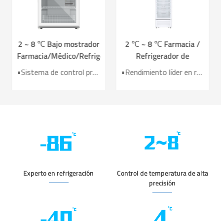
2 ~ 8 ℃ Bajo mostrador
2 ℃ ~ 8 ℃ Farmacia /
Farmacia/Médico/Refrigerador
Refrigerador de
de vacunas YC-130L
vacunas para farmacia y
•Sistema de control preciso •Sistema de refrigeración por aire • Registrador de datos USB incorporado •Alarmas sonoras y visuales perfectas • Diseño de Operación Ergonómica
•Rendimiento líder en refrigeración por aire •Eficiencia de ahorro de energía mejorada 40%+ •Puerta de calefacción eléctrica para un mejor efecto anticondensación •7 sensores para alta precisión de control de temperatura •Sistema inteligente de alarma audible y visible
laboratorio YC-395L
Experto en refrigeración
Control de temperatura de alta
precisión