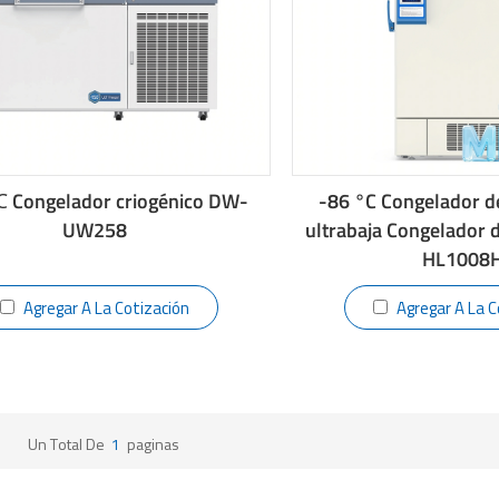
 Congelador criogénico DW-
-86 °C Congelador d
UW258
ultrabaja Congelador
HL1008
Agregar A La Cotización
Agregar A La C
Un Total De
1
Paginas