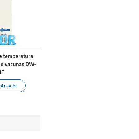
e temperatura
 de vacunas DW-
HC
otización