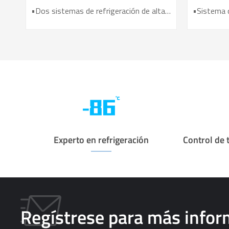
laboratorio y medicina DW-HL780
•Dos sistemas de refrigeración de alta eficiencia. •Pantalla táctil LCD de 10'' •Ahorro de mano de obra extremo •Dos compresores inverter •Espuma de aislamiento VIP •10 tipos de funciones de alarma
Experto en refrigeración
Control de 
Regístrese para más info