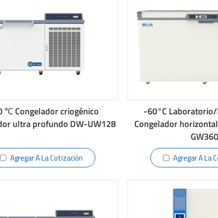
0 ℃ Congelador criogénico
-60°C Laboratorio
dor ultra profundo DW-UW128
Congelador horizonta
GW36
Agregar A La Cotización
Agregar A La C