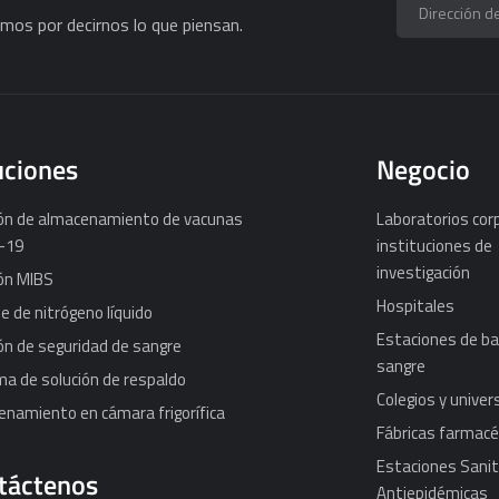
mos por decirnos lo que piensan.
uciones
Negocio
ión de almacenamiento de vacunas
Laboratorios cor
-19
instituciones de
investigación
ón MIBS
Hospitales
 de nitrógeno líquido
Estaciones de ba
ón de seguridad de sangre
sangre
a de solución de respaldo
Colegios y unive
namiento en cámara frigorífica
Fábricas farmacé
Estaciones Sanit
táctenos
Antiepidémicas