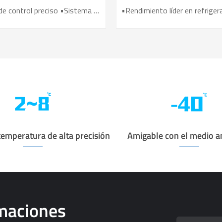
vacunas YC-130L
YC-395L
•Sistema de control preciso •Sistema de refrigeración por aire • Registrador de datos USB incorporado •Alarmas sonoras y visuales perfectas • Diseño de Operación Ergonómica
temperatura de alta precisión
Amigable con el medio 
rmaciones