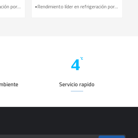
650CL
•Rendimiento líder en refrigeración por aire •Eficiencia de ahorro de energía mejorada 40%+ •Puerta de calefacción eléctrica para un mejor efecto anticondensación •7 sensores para alta precisión de control de temperatura •Sistema inteligente de alarma audible y visible
•Rendimiento líder en refrigeración por aire •Eficiencia de ahorro de energía mejorada 40%+ •Puerta de calefacción eléctrica para un mejor efecto anticondensación •6 sensores para alta precisión de control de temperatura •Sistema inteligente de alarma audible y visible
ambiente
Servicio rapido