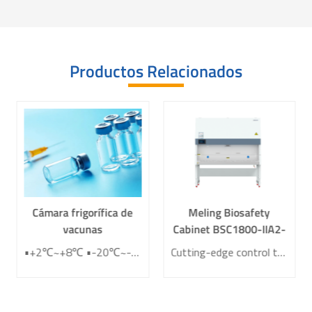
Productos Relacionados
Cámara frigorífica de
Meling Biosafety
vacunas
Cabinet BSC1800-IIA2-
W
•+2℃~+8℃ •-20℃~-25℃
Cutting-edge control technology 7-inch LCD touch screen High-precision wind speed sensor High-configuration, maintenance-free EBM independent fan Using dual ultra-high efficiency ULPA filter, the cleanliness level meets ISO class 3 standard 10° tilted window design