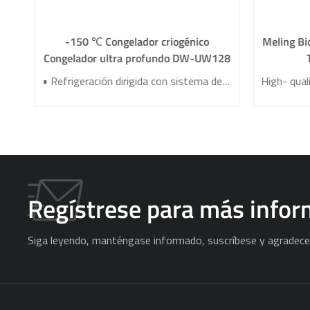
-
-150 ℃ Congelador criogénico
Meling Bi
Congelador ultra profundo DW-UW128
Optional vapor phase & liquid phase Intelligent fluid replenishment Aluminum alloy liquid nitrogen containers Real-time temperature and liquid level monitoring
• Refrigeración dirigida con sistema de enfriamiento de alta eficiencia •Sistema de control de temperatura de alta precisión •Sistema de seguridad audible y visual bien desarrollado •Aislamiento térmico tridimensional al vacío VIP •Tecnología de refrigeración del compresor de lubricación unipolar
Regístrese para más info
Siga leyendo, manténgase informado, suscríbese y agradece