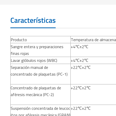
Características
Producto
Temperatura de almacen
Sangre entera y preparaciones
+4℃±2℃
finas rojas
Lavar glóbulos rojos (WBC)
+4℃±2℃
Separación manual de
+22℃±2℃
concentrado de plaquetas (PC-1)
Concentrado de plaquetas de
+22℃±2℃
aféresis mecánica (PC-2)
Suspensión concentrada de leucoc
+22℃±2℃
itos por aféresis mecánica (GRAN)