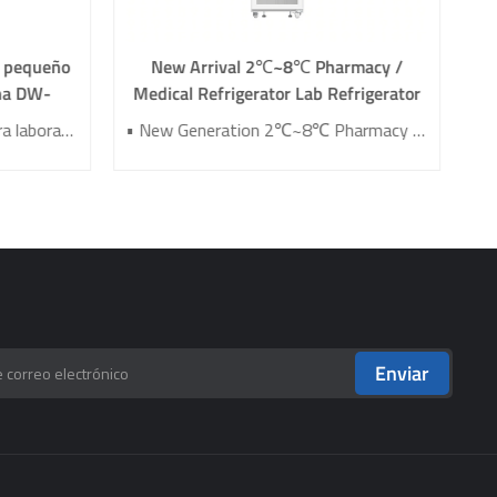
o pequeño
New Arrival 2℃~8℃ Pharmacy /
ina DW-
Medical Refrigerator Lab Refrigerator
YC-466TL
•Mini congelador ultra bajo para laboratorio y grado médico •Sistema de control de temperatura basado en microprocesador •Sistema de alarma audible y visual súper seguro •Diseño de estructura ergonómica •Aislamiento al vacío VIP Plus
• New Generation 2℃~8℃ Pharmacy Refrigerator • Temperature Uniformity ±1℃ • Low Energy Consumption 1kWh/24H • 4.3 Inch Screen for Easy Use
Enviar