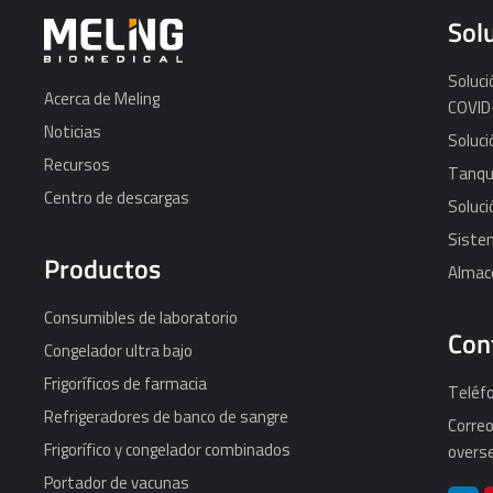
Sol
Soluc
Acerca de Meling
COVID
Noticias
Soluci
Recursos
Tanque
Centro de descargas
Soluci
Sistem
Productos
Almace
Consumibles de laboratorio
Con
Congelador ultra bajo
Frigoríficos de farmacia
Teléf
Refrigeradores de banco de sangre
Correo
Frigorífico y congelador combinados
overs
Portador de vacunas