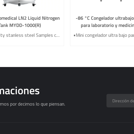
omedical LN2 Liquid Nitrogen
-86 °C Congelador ultrabaj
Tank MYDD-1000(R)
para laboratorio y medic
HW50HC
High- quality stanless steel Samples can be stored in liquid or vapor phases Microcomputer touch screen control system Large capacity Excellent temperature uniformity
rmaciones
mos por decirnos lo que piensan.