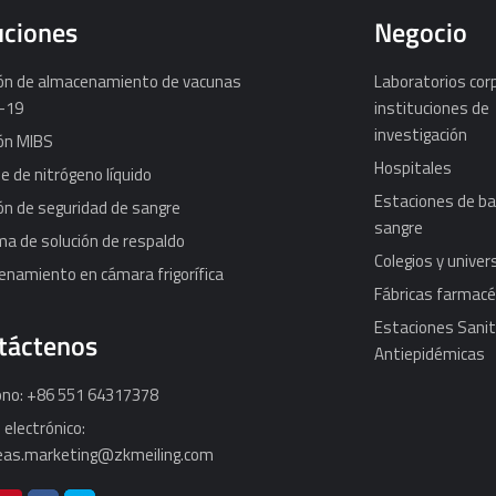
uciones
Negocio
ión de almacenamiento de vacunas
Laboratorios cor
-19
instituciones de
investigación
ón MIBS
Hospitales
 de nitrógeno líquido
Estaciones de ba
ón de seguridad de sangre
sangre
a de solución de respaldo
Colegios y unive
namiento en cámara frigorífica
Fábricas farmacé
Estaciones Sanit
táctenos
Antiepidémicas
ono: +86 551 64317378
 electrónico:
eas.marketing@zkmeiling.com