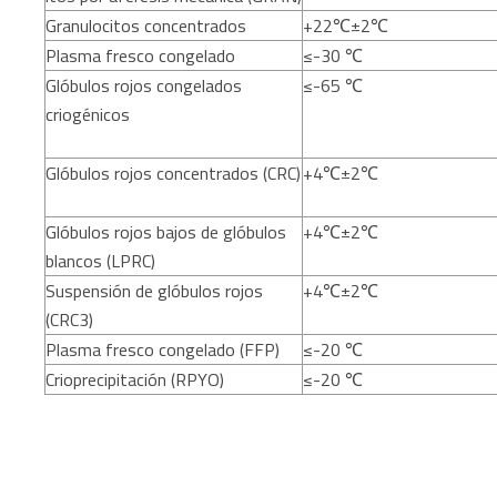
Granulocitos concentrados
+22℃±2℃
Plasma fresco congelado
≤-30 ℃
Glóbulos rojos congelados
≤-65 ℃
criogénicos
Glóbulos rojos concentrados (CRC)
+4℃±2℃
Glóbulos rojos bajos de glóbulos
+4℃±2℃
blancos (LPRC)
Suspensión de glóbulos rojos
+4℃±2℃
(CRC3)
Plasma fresco congelado (FFP)
≤-20 ℃
Crioprecipitación (RPYO)
≤-20 ℃