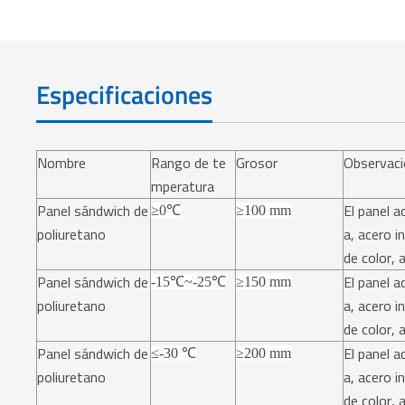
Especificaciones
Nombre
Rango de te
Grosor
Observac
mperatura
Panel sándwich de
El panel a
≥0℃
≥100 mm
poliuretano
a, acero i
de color, 
Panel sándwich de
El panel a
-15℃~-25℃
≥150 mm
poliuretano
a, acero i
de color, 
Panel sándwich de
El panel a
≤-30 ℃
≥200 mm
poliuretano
a, acero i
de color, 