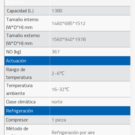
gabinete
Capacidad (L）
1380
Tamaño interno
1460*685*1512
(W*D*H) mm
Tamaño externo
1560*940*1978
(W*D*H) mm
NO (kg)
367
Actuación
Rango de
2~6℃
temperatura
Temperatura
16-32℃
ambiente
Clase climática
norte
Refrigeración
Compresor
1 pieza
Método de
Refrigeración por aire