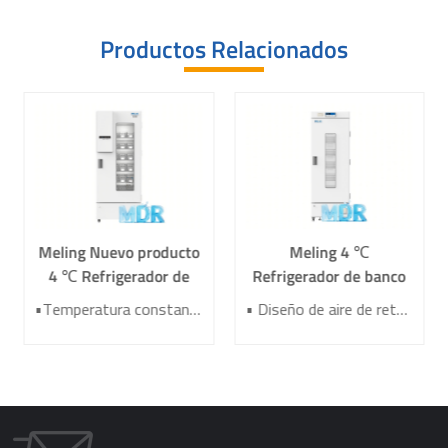
Productos Relacionados
Meling Nuevo producto
Meling 4 ℃
4 ℃ Refrigerador de
Refrigerador de banco
banco de sangre XC-
de sangre XC-380L
•Temperatura constante bajo control inteligente •Refrigeración de alta eficiencia para la seguridad de la sangre •6 estantes de recubrimiento por inmersión con tiras de etiquetas • Diseño avanzado de refrigeración por aire •Almacenar 360 bolsas de sangre de 400 ml
• Diseño de aire de retorno para un control de temperatura preciso •Refrigeración de alta eficiencia para la seguridad de la sangre •5 estantes de recubrimiento por inmersión con tiras de etiquetas • 15 marcos para bolsas de sangre recubiertas por inmersión •Temperatura constante bajo control inteligente
630L