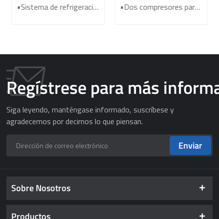
temperatura rentable
temperatura ultrabaja
•Sistema de refrigeración de alta eficiencia •Control de temperatura de alta precisión •Sistema de seguridad confiable •Puerta de espuma termoaislante de dos capas •congelador de grado farmacéutico
•Dos compresores para control de temperatura por separado •Sistema de refrigeración sin freón respetuoso con el medio ambiente •La junta de la puerta a prueba de polvo se puede limpiar fácilmente • Control de temperatura por microordenador de alta precisión •Sistema de seguridad audible y visual
Congelador médico DW-
Congelador médico DW-
FL270
FL450
Regístrese para más inform
Siga leyendo, manténgase informado, suscríbese y
agradecemos por decirnos lo que piensan.
Enviar
Sobre Nosotros
Productos