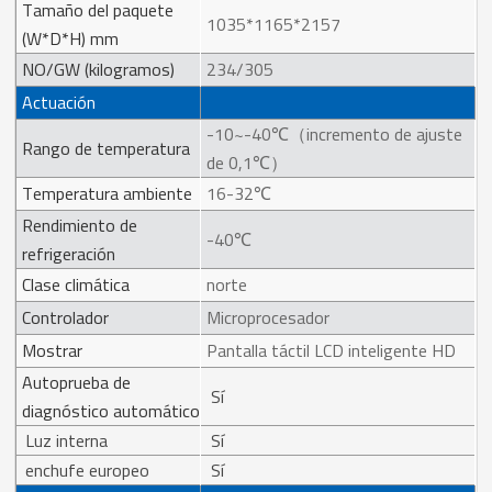
Tamaño del paquete
1035*1165*2157
(W*D*H) mm
NO/GW (kilogramos)
234/305
Actuación
-10~-40℃（incremento de ajuste
Rango de temperatura
de 0,1℃）
Temperatura ambiente
16-32℃
Rendimiento de
-40℃
refrigeración
Clase climática
norte
Controlador
Microprocesador
Mostrar
Pantalla táctil LCD inteligente HD
Autoprueba de
Sí
diagnóstico automático
Luz interna
Sí
enchufe europeo
Sí